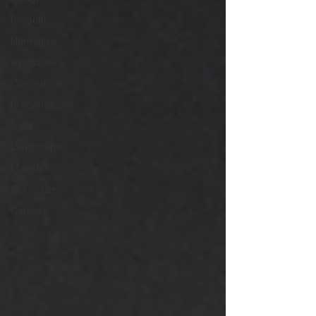
Progetti
Normative
Ispirazioni
Comfort
Progettazione
Tools
Landscape
Materiali
Sicurezza
Cantiere