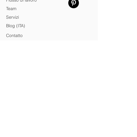
Flusso di lavoro
Team
Servizi
Blog (ITA)
Contatto
Credits
© 2026 SPa
P.Iva
14434421005
SPa — Architecture & Design Practice