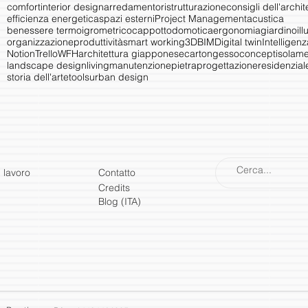
comfort
interior design
arredamento
ristrutturazione
consigli dell'archit
efficienza energetica
spazi esterni
Project Management
acustica
benessere termoigrometrico
cappotto
domotica
ergonomia
giardino
il
organizzazione
produttività
smart working
3D
BIM
Digital twin
Intelligenz
Notion
Trello
WFH
architettura giapponese
cartongesso
concept
isolam
landscape design
living
manutenzione
pietra
progettazione
residenzial
storia dell'arte
tools
urban design
i lavoro
Contatto
Credits
Blog (ITA)