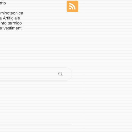
etto
luminotecnica
a Artificiale
ento termico
e
rivestimenti