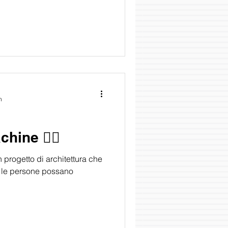
n
ine 🧘‍♂️
progetto di architettura che
i le persone possano