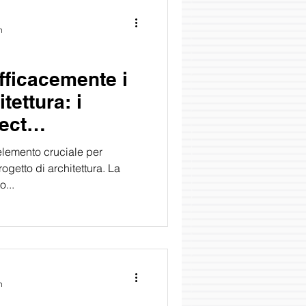
n
fficacemente i
tettura: i
ject
️
elemento cruciale per
ogetto di architettura. La
o...
n