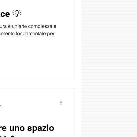
uce 💡
ttura è un'arte complessa e
elemento fondamentale per
n
re uno spazio