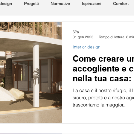
 design
Progetti
Normative
Ispirazioni
Comfort
li
Sicurezza
Cantiere
SPa
31 gen 2023
Tempo di lettura: 6 mi
Interior design
Come creare u
accogliente e 
nella tua casa: 
architetti 🏡
La casa è il nostro rifugio, il
sicuro, protetti e a nostro agi
trascorriamo la maggior...