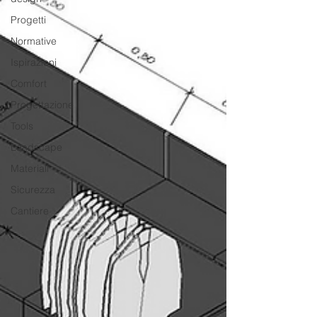
Progetti
Normative
Ispirazioni
Comfort
Progettazione
Tools
Landscape
Materiali
Sicurezza
Cantiere