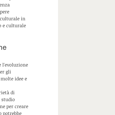
enza 
opere 
culturale in 
 e culturale 
one
 l'evoluzione 
r gli 
 molte idee e 
ietà di 
 studio 
ne per creare 
o potrebbe 