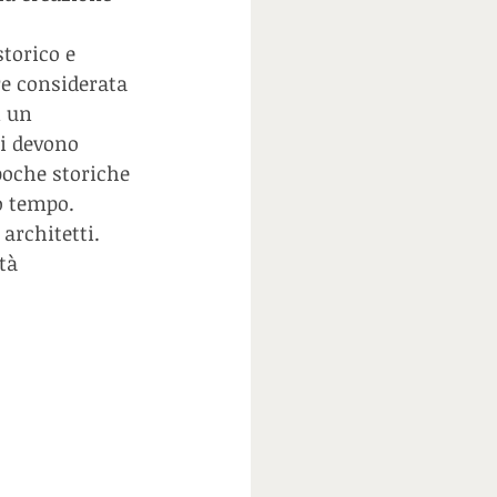
torico e 
re considerata 
n un 
ti devono 
poche storiche 
o tempo.
 architetti. 
tà 