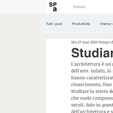
Portfolio
Tutti i post
Produttività
Interior
SPa
27 mar 2023
Tempo di
Tools
Landscape
Materia
Studiar
L'architettura è un
dell'arte. Infatti, 
hanno caratterizzato
rinascimento, fino 
Studiare la storia 
che vuole comprender
secoli. Solo in que
dell'architettura e 