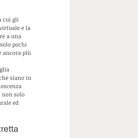
cui gli 
irtuale e la 
re a una 
 solo pochi 
e ancora più 
glia 
che siano in 
noscenza 
o non solo 
rale ed 
tretta