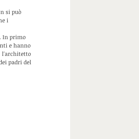
on si può 
e i 
. In primo 
anti e hanno 
l'architetto 
ei padri del 