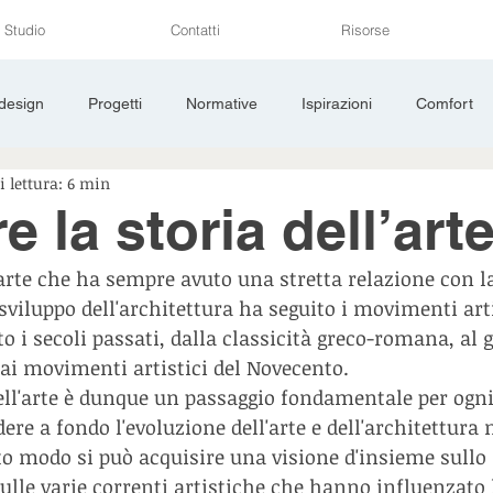
Studio
Contatti
Risorse
 design
Progetti
Normative
Ispirazioni
Comfort
 lettura: 6 min
li
Sicurezza
Cantiere
e la storia dell’arte
'arte che ha sempre avuto una stretta relazione con la
lo sviluppo dell'architettura ha seguito i movimenti art
 i secoli passati, dalla classicità greco-romana, al go
ai movimenti artistici del Novecento.
dell'arte è dunque un passaggio fondamentale per ogni
e a fondo l'evoluzione dell'arte e dell'architettura n
sto modo si può acquisire una visione d'insieme sullo 
sulle varie correnti artistiche che hanno influenzato 