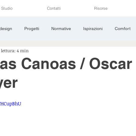
Studio
Contatti
Risorse
 design
Progetti
Normative
Ispirazioni
Comfort
lettura: 4 min
li
Sicurezza
Cantiere
as Canoas / Oscar
yer
CVHCupBhU