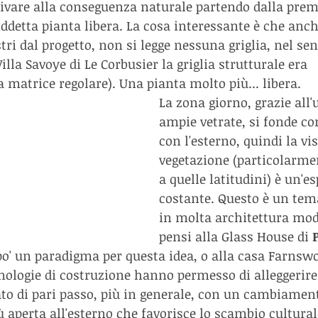
ivare alla conseguenza naturale partendo dalla prem
iddetta pianta libera. La cosa interessante è che anch
tri dal progetto, non si legge nessuna griglia, nel sen
illa Savoye di Le Corbusier la griglia strutturale era 
matrice regolare). Una pianta molto più... libera.
La zona giorno, grazie all'u
ampie vetrate, si fonde c
con l'esterno, quindi la vis
vegetazione (particolarmen
a quelle latitudini) è un'e
costante. Questo è un tem
in molta architettura mode
pensi alla Glass House di 
P
po' un paradigma per questa idea, o alla casa Farnswo
nologie di costruzione hanno permesso di alleggerire 
o di pari passo, più in generale, con un cambiament
iù aperta all'esterno che favorisce lo scambio cultural