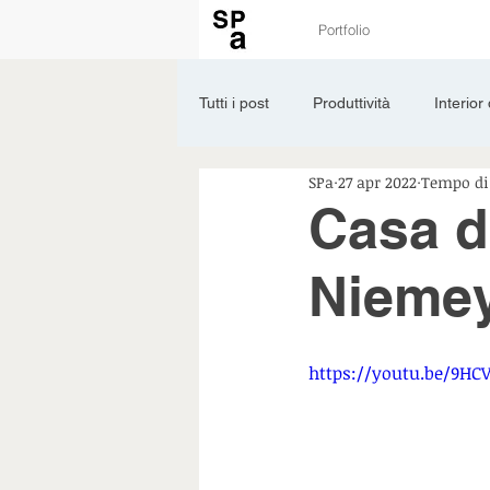
Portfolio
Tutti i post
Produttività
Interior
SPa
27 apr 2022
Tempo di 
Tools
Landscape
Materia
Casa d
Nieme
https://youtu.be/9H