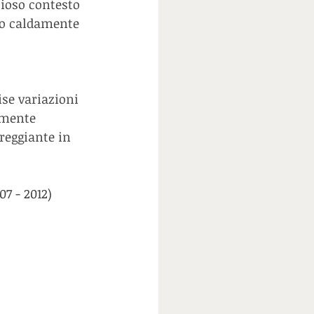
lioso contesto 
io caldamente 
se variazioni 
lmente 
reggiante in 
7 - 2012) 