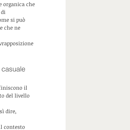
 organica che 
di 
ome si può 
e che ne 
ovrapposizione 
 casuale 
finiscono il 
o del livello 
ì dire, 
l contesto 