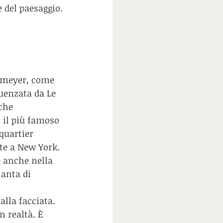
e del paesaggio.
iemeyer, come 
uenzata da Le 
che 
, il più famoso 
quartier 
te a New York. 
e anche nella 
ianta di 
 
lla facciata. 
n realtà. È 