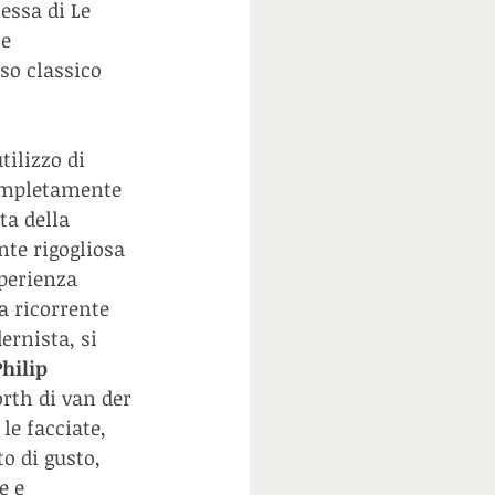
essa di Le 
e 
so classico 
tilizzo di 
ompletamente 
ta della 
te rigogliosa 
sperienza 
a ricorrente 
rnista, si 
hilip 
rth di van der 
le facciate, 
o di gusto, 
e e 