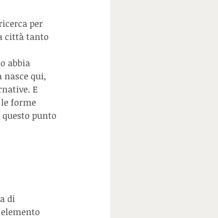
icerca per 
 città tanto 
o abbia 
 nasce qui, 
native. E 
 le forme 
 questo punto 
a di 
 elemento 