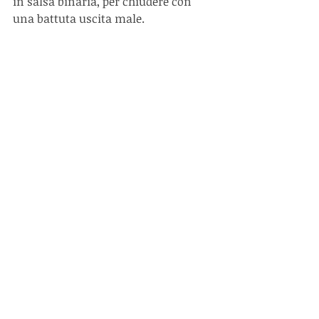
in salsa binaria, per chiudere con 
una battuta uscita male. 