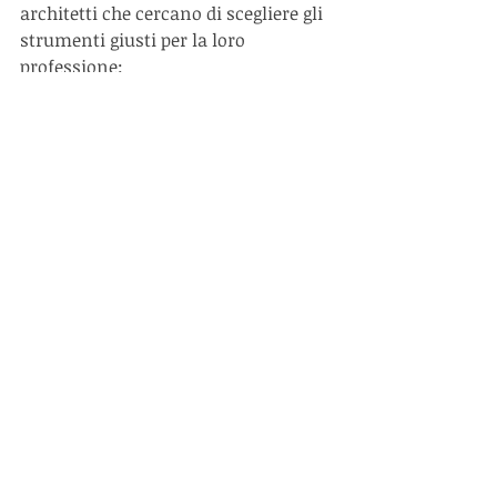
architetti che cercano di scegliere gli 
strumenti giusti per la loro 
professione:
Siti web
 di produttori di 
strumenti: molti produttori di 
strumenti offrono informazioni 
dettagliate sui loro prodotti, 
comprese le caratteristiche, le 
funzionalità e le recensioni. 
Queste informazioni possono 
essere molto utili per gli 
architetti che cercano di 
scegliere gli strumenti giusti.
Forum online
: i forum online 
possono essere una fonte 
preziosa di informazioni sugli 
strumenti utilizzati dagli 
architetti. Gli architetti possono 
scambiarsi opinioni e 