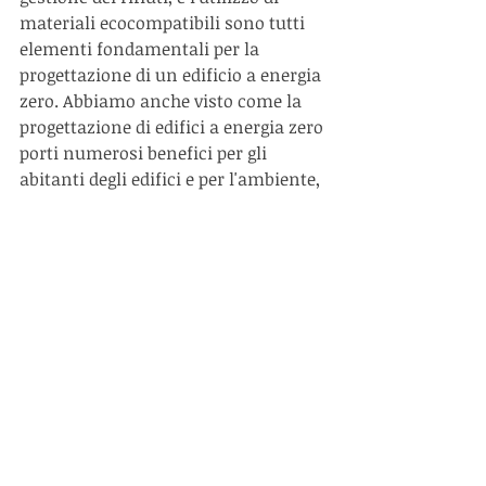
materiali ecocompatibili sono tutti 
elementi fondamentali per la 
progettazione di un edificio a energia 
zero. Abbiamo anche visto come la 
progettazione di edifici a energia zero 
porti numerosi benefici per gli 
abitanti degli edifici e per l'ambiente, 
come il risparmio economico, 
l'impatto ambientale positivo, la 
maggiore qualità dell'aria interna e il 
maggiore comfort abitativo. Infine, 
abbiamo visto alcuni esempi di 
edifici a energia zero realizzati in 
diversi paesi, dimostrando che 
questa tecnologia è già possibile e in 
atto in molte parti del mondo.
Dunque, la progettazione di edifici a 
energia zero rappresenta 