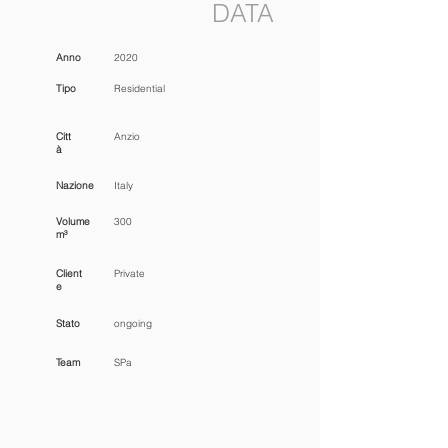
DATA
Anno
2020
Tipo
Residential
Citt
Anzio
à
Nazione
Italy
Volume
300
m³
Client
Private
e
Stato
ongoing
Team
SPa