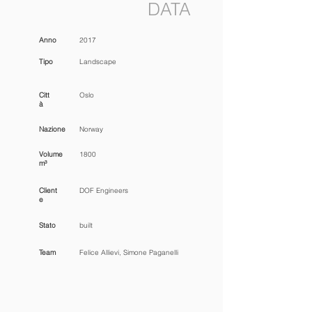
DATA
Anno
2017
Tipo
Landscape
Citt
Oslo
à
Nazione
Norway
Volume
1800
m³
Client
DOF Engineers
e
Stato
built
Team
Felice Allievi, Simone Paganelli