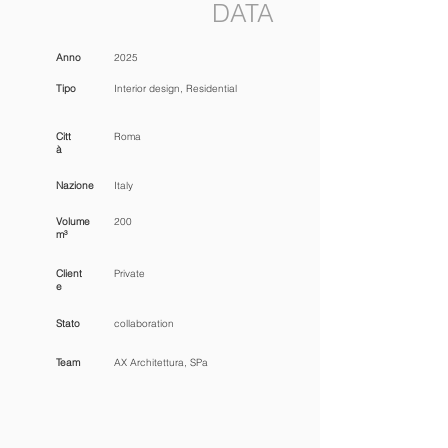
DATA
Anno
2025
Tipo
Interior design, Residential
Citt
Roma
à
Nazione
Italy
Volume
200
m³
Client
Private
e
Stato
collaboration
Team
AX Architettura, SPa