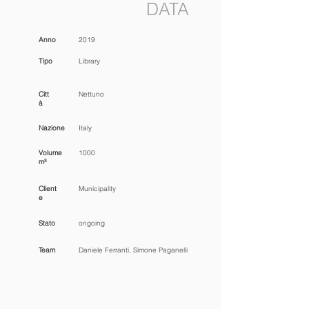
DATA
Anno
2019
Tipo
Library
Citt
Nettuno
à
Nazione
Italy
Volume
1000
m³
Client
Municipality
e
Stato
ongoing
Team
Daniele Ferranti, Simone Paganelli