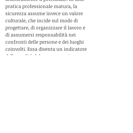
pratica professionale matura, la 
sicurezza assume invece un valore 
culturale, che incide sul modo di 
progettare, di organizzare il lavoro e 
di assumersi responsabilità nei 
confronti delle persone e dei luoghi 
coinvolti. Essa diventa un indicatore 
della qualità del processo, prima 
ancora che un requisito da 
soddisfare.
Un cantiere sicuro non è soltanto un 
cantiere in cui vengono rispettate le 
prescrizioni minime di legge, ma un 
ambiente di lavoro in cui ruoli, 
procedure e sequenze operative sono 
chiari e condivisi. In questo senso, la 
sicurezza contribuisce a rendere il 
processo edilizio più leggibile e 