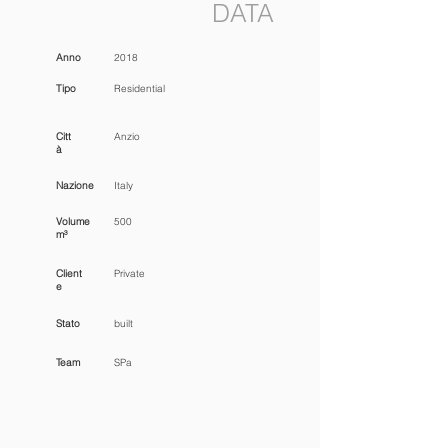
DATA
Anno
2018
Tipo
Residential
Citt
Anzio
à
Nazione
Italy
Volume
500
m³
Client
Private
e
Stato
built
Team
SPa