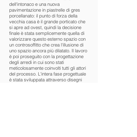
dell'intonaco e una nuova
pavimentazione in piastrelle di gres
porcellanato: il punto di forza della
vecchia casa è il grande porticato che
si apre ad ovest, quindi la decisione
finale è stata semplicemente quella di
valorizzare questo esterno spazio con
un controsoffitto che crea l'illusione di
uno spazio ancora più dilatato. Il lavoro
è poi proseguito con la progettazione
degli arredi in cui sono stati
meticolosamente coinvolti tutti gli attori
del processo. L'intera fase progettuale
è stata sviluppata attraverso disegni
tridimensionali che hanno permesso un
più facile dialogo tra artigiani, designer
e cliente.